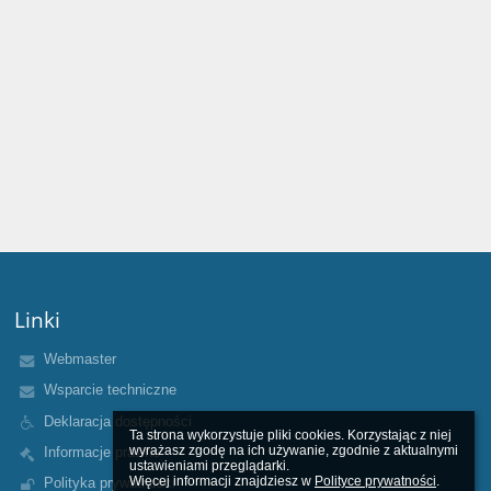
Linki
Webmaster
Wsparcie techniczne
Deklaracja dostępności
Ta strona wykorzystuje pliki cookies. Korzystając z niej 
wyrażasz zgodę na ich używanie, zgodnie z aktualnymi 
Informacje prawne
ustawieniami przeglądarki.

Więcej informacji znajdziesz w 
Polityce prywatności
.
Polityka prywatności