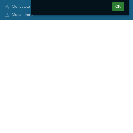
Metryczka
OK
Mapa strony
O nas
Kontakt
Aktualności
Kontakty
Zespół Szkolno-Przedszkolny nr 1 w Koninie
sekretariat@sp10konin.pl
632427214
Leopolda Staffa 5
62-510 Konin
Poland
Inspektor Ochrony Danych Osobowych
Marika Tomaszewska – Nowicka email: marika.tomaszewska-
nowicka@konin.um.gov.pl
e-Doręczenia AE:PL-32551-69773-ICFVH-22
https://sp10konin.bip.gov.pl/