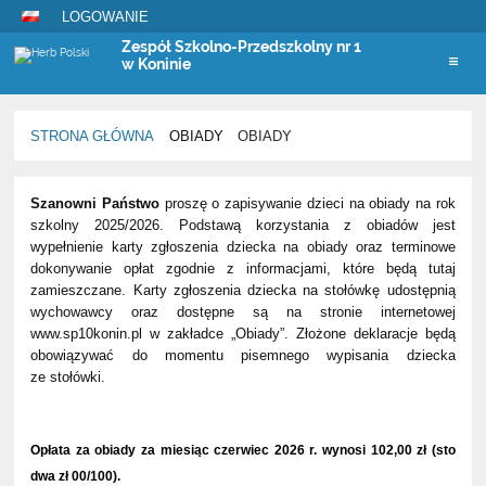
LOGOWANIE
Zespół Szkolno-Przedszkolny nr 1
w Koninie
STRONA GŁÓWNA
OBIADY
OBIADY
Obiady
Szanowni Państwo
proszę o zapisywanie dzieci na obiady na rok
szkolny 2025/2026. Podstawą korzystania z obiadów jest
wypełnienie karty zgłoszenia dziecka na obiady oraz terminowe
dokonywanie opłat zgodnie z informacjami, które będą tutaj
zamieszczane. Karty zgłoszenia dziecka na stołówkę udostępnią
wychowawcy oraz dostępne są na stronie internetowej
www.sp10konin.pl w zakładce „Obiady”. Złożone deklaracje będą
obowiązywać do momentu pisemnego wypisania dziecka
ze stołówki.
Opłata za obiady za miesiąc czerwiec 2026 r. wynosi 102,00 zł (sto
dwa zł 00/100).