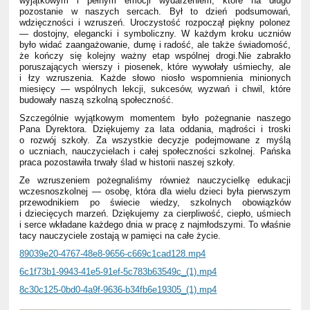
wyjątkowym i pełnym emocji wydarzeniem, które na długo
pozostanie w naszych sercach. Był to dzień podsumowań,
wdzięczności i wzruszeń. Uroczystość rozpoczął piękny polonez
— dostojny, elegancki i symboliczny. W każdym kroku uczniów
było widać zaangażowanie, dumę i radość, ale także świadomość,
że kończy się kolejny ważny etap wspólnej drogi.
Nie zabrakło
poruszających wierszy i piosenek, które wywołały uśmiechy, ale
i łzy wzruszenia. Każde słowo niosło wspomnienia minionych
miesięcy — wspólnych lekcji, sukcesów, wyzwań i chwil, które
budowały naszą szkolną społeczność.
Szczególnie wyjątkowym momentem było pożegnanie naszego
Pana Dyrektora. Dziękujemy za lata oddania, mądrości i troski
o rozwój szkoły. Za wszystkie decyzje podejmowane z myślą
o uczniach, nauczycielach i całej społeczności szkolnej. Pańska
praca pozostawiła trwały ślad w historii naszej szkoły.
Ze wzruszeniem pożegnaliśmy również nauczycielkę edukacji
wczesnoszkolnej — osobę, która dla wielu dzieci była pierwszym
przewodnikiem po świecie wiedzy, szkolnych obowiązków
i dziecięcych marzeń. Dziękujemy za cierpliwość, ciepło, uśmiech
i serce wkładane każdego dnia w pracę z najmłodszymi. To właśnie
tacy nauczyciele zostają w pamięci na całe życie.
89039e20-4767-48e8-9656-c669c1cad128.mp4
6c1f73b1-9943-41e5-91ef-5c783b63549c_(1).mp4
8c30c125-0bd0-4a9f-9636-b34fb6e19305_(1).mp4