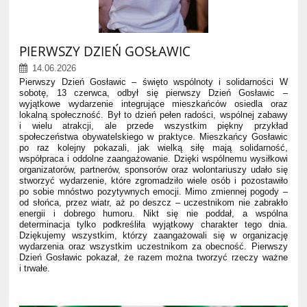
PIERWSZY DZIEŃ GOSŁAWIC
14.06.2026
Pierwszy Dzień Gosławic – święto wspólnoty i solidarności W
sobotę, 13 czerwca, odbył się pierwszy Dzień Gosławic –
wyjątkowe wydarzenie integrujące mieszkańców osiedla oraz
lokalną społeczność. Był to dzień pełen radości, wspólnej zabawy
i wielu atrakcji, ale przede wszystkim piękny przykład
społeczeństwa obywatelskiego w praktyce. Mieszkańcy Gosławic
po raz kolejny pokazali, jak wielką siłę mają solidarność,
współpraca i oddolne zaangażowanie. Dzięki wspólnemu wysiłkowi
organizatorów, partnerów, sponsorów oraz wolontariuszy udało się
stworzyć wydarzenie, które zgromadziło wiele osób i pozostawiło
po sobie mnóstwo pozytywnych emocji. Mimo zmiennej pogody –
od słońca, przez wiatr, aż po deszcz – uczestnikom nie zabrakło
energii i dobrego humoru. Nikt się nie poddał, a wspólna
determinacja tylko podkreśliła wyjątkowy charakter tego dnia.
Dziękujemy wszystkim, którzy zaangażowali się w organizację
wydarzenia oraz wszystkim uczestnikom za obecność. Pierwszy
Dzień Gosławic pokazał, że razem można tworzyć rzeczy ważne
i trwałe.