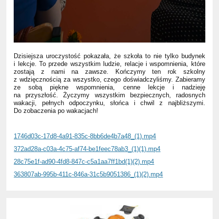
Dzisiejsza uroczystość pokazała, że szkoła to nie tylko budynek
i lekcje. To przede wszystkim ludzie, relacje i wspomnienia, które
zostają z nami na zawsze. Kończymy ten rok szkolny
z wdzięcznością za wszystko, czego doświadczyliśmy. Zabieramy
ze sobą piękne wspomnienia, cenne lekcje i nadzieję
na przyszłość. Życzymy wszystkim bezpiecznych, radosnych
wakacji, pełnych odpoczynku, słońca i chwil z najbliższymi.
Do zobaczenia po wakacjach!
1746d03c-17d8-4a91-835c-8bb6de4b7a48_(1).mp4
372ad28a-c03a-4c75-af74-be1feec78ab3_(1)(1).mp4
28c75e1f-ad90-4fd8-847c-c5a1aa7ff1bd(1)(2).mp4
363807ab-995b-411c-846a-31c5b9051386_(1)(2).mp4