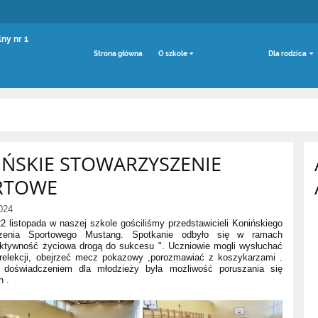
ny nr 1
Strona główna
O szkole
Aktualności
Dla rodzica
ŃSKIE STOWARZYSZENIE
RTOWE
024
2 listopada w naszej szkole gościliśmy przedstawicieli Konińskiego
szenia Sportowego Mustang. Spotkanie odbyło się w ramach
Aktywność życiowa drogą do sukcesu ". Uczniowie mogli wysłuchać
prelekcji, obejrzeć mecz pokazowy ,porozmawiać z koszykarzami .
doświadczeniem dla młodzieży była możliwość poruszania się
h .