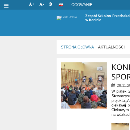
+
-
LOGOWANIE
Zespół Szkolno-Przedszkol
w Koninie
STRONA GŁÓWNA
AKTUALNOŚCI
Aktualności
KONI
SPO
28.11.2
W piątek 2
Stowarzy
projektu,,
ciekawej 
Ciekawym 
na wózkac