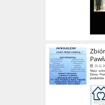
Zbió
Pawła
20.11.2
Nasz szko
Domu Pomo
produktów 