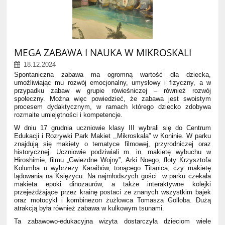
MEGA ZABAWA I NAUKA W MIKROSKALI
18.12.2024
Spontaniczna zabawa ma ogromną wartość dla dziecka,
umożliwiając mu rozwój emocjonalny, umysłowy i fizyczny, a w
przypadku zabaw w grupie rówieśniczej – również rozwój
społeczny. Można więc powiedzieć, że zabawa jest swoistym
procesem dydaktycznym, w ramach którego dziecko zdobywa
rozmaite umiejętności i kompetencje.
W dniu 17 grudnia uczniowie klasy III wybrali się do Centrum
Edukacji i Rozrywki Park Makiet ,,Mikroskala” w Koninie. W parku
znajdują się makiety o tematyce filmowej, przyrodniczej oraz
historycznej. Uczniowie podziwiali m. in. makietę wybuchu w
Hiroshimie, filmu „Gwiezdne Wojny”, Arki Noego, floty Krzysztofa
Kolumba u wybrzeży Karaibów, tonącego Titanica, czy makietę
lądowania na Księżycu. Na najmłodszych gości w parku czekała
makieta epoki dinozaurów, a także interaktywne kolejki
przejeżdżające przez krainę postaci ze znanych wszystkim bajek
oraz motocykl i kombinezon żużlowca Tomasza Golloba. Dużą
atrakcją była również zabawa w kulkowym tsunami.
Ta zabawowo-edukacyjna wizyta dostarczyła dzieciom wiele