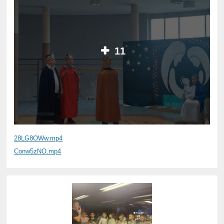
11
28LG8OWw.mp4
Conw5zNO.mp4