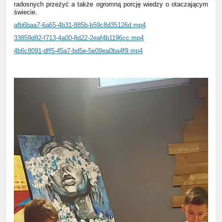
radosnych przeżyć a także ogromną porcję wiedzy o otaczającym
świecie.
afb6baa7-6a65-4b31-885b-b59c8d35126d.mp4
33859d92-f713-4a00-8d22-2eaf4b1196cc.mp4
4b6c8091-dff5-45a7-bd5e-5e09ea0ba4f9.mp4