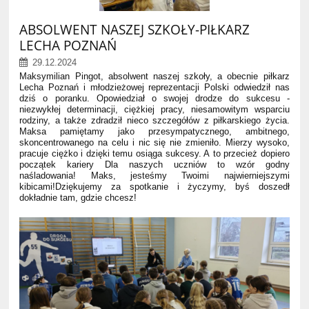
ABSOLWENT NASZEJ SZKOŁY-PIŁKARZ
LECHA POZNAŃ
29.12.2024
Maksymilian Pingot, absolwent naszej szkoły, a obecnie piłkarz
Lecha Poznań
i młodzieżowej reprezentacji Polski
odwiedził nas
dziś o poranku
. Opowiedział o swojej drodze do sukcesu -
niezwykłej determinacji, ciężkiej pracy, niesamowitym wsparciu
rodziny, a także zdradził nieco szczegółów z piłkarskiego życia.
Maksa pamiętamy jako przesympatycznego, ambitnego,
skoncentrowanego na celu i nic się nie zmieniło. Mierzy wysoko,
pracuje ciężko i dzięki temu osiąga sukcesy. A to przecież dopiero
początek kariery
Dla naszych uczniów to wzór godny
naśladowania! Maks, jesteśmy Twoimi najwierniejszymi
kibicami!
Dziękujemy za spotkanie i życzymy, byś doszedł
dokładnie tam, gdzie chcesz!