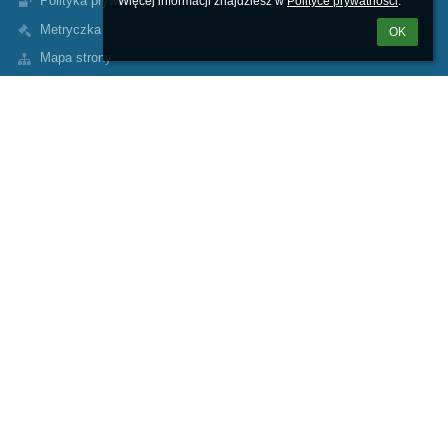
Polityka prywatności
Więcej informacji znajdziesz w 
Polityce prywatności
.
Metryczka
OK
Mapa strony
O nas
Kontakt
Aktualności
Kontakty
Zespół Szkolno-Przedszkolny nr 1 w Koninie
sekretariat@sp10konin.pl
632427214
Leopolda Staffa 5
62-510 Konin
Poland
Inspektor Ochrony Danych Osobowych
Marika Tomaszewska – Nowicka email: marika.tomaszewska-
nowicka@konin.um.gov.pl
e-Doręczenia AE:PL-32551-69773-ICFVH-22
https://sp10konin.bip.gov.pl/