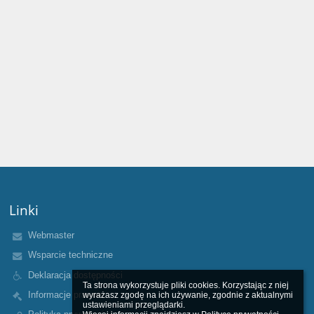
Linki
Webmaster
Wsparcie techniczne
Deklaracja dostępności
Ta strona wykorzystuje pliki cookies. Korzystając z niej 
Informacje prawne
wyrażasz zgodę na ich używanie, zgodnie z aktualnymi 
ustawieniami przeglądarki.
