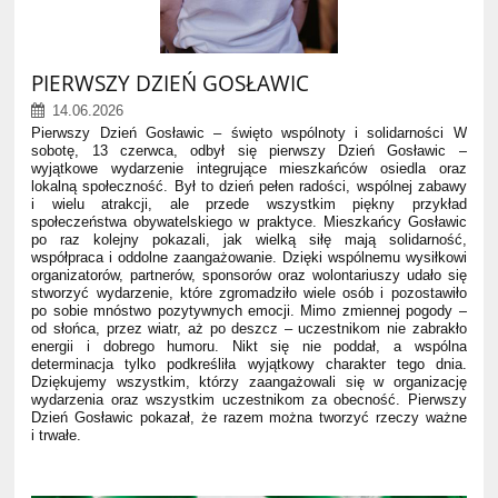
PIERWSZY DZIEŃ GOSŁAWIC
14.06.2026
Pierwszy Dzień Gosławic – święto wspólnoty i solidarności W
sobotę, 13 czerwca, odbył się pierwszy Dzień Gosławic –
wyjątkowe wydarzenie integrujące mieszkańców osiedla oraz
lokalną społeczność. Był to dzień pełen radości, wspólnej zabawy
i wielu atrakcji, ale przede wszystkim piękny przykład
społeczeństwa obywatelskiego w praktyce. Mieszkańcy Gosławic
po raz kolejny pokazali, jak wielką siłę mają solidarność,
współpraca i oddolne zaangażowanie. Dzięki wspólnemu wysiłkowi
organizatorów, partnerów, sponsorów oraz wolontariuszy udało się
stworzyć wydarzenie, które zgromadziło wiele osób i pozostawiło
po sobie mnóstwo pozytywnych emocji. Mimo zmiennej pogody –
od słońca, przez wiatr, aż po deszcz – uczestnikom nie zabrakło
energii i dobrego humoru. Nikt się nie poddał, a wspólna
determinacja tylko podkreśliła wyjątkowy charakter tego dnia.
Dziękujemy wszystkim, którzy zaangażowali się w organizację
wydarzenia oraz wszystkim uczestnikom za obecność. Pierwszy
Dzień Gosławic pokazał, że razem można tworzyć rzeczy ważne
i trwałe.