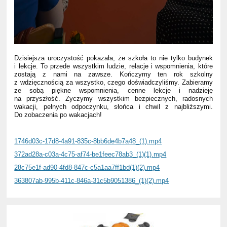
Dzisiejsza uroczystość pokazała, że szkoła to nie tylko budynek
i lekcje. To przede wszystkim ludzie, relacje i wspomnienia, które
zostają z nami na zawsze. Kończymy ten rok szkolny
z wdzięcznością za wszystko, czego doświadczyliśmy. Zabieramy
ze sobą piękne wspomnienia, cenne lekcje i nadzieję
na przyszłość. Życzymy wszystkim bezpiecznych, radosnych
wakacji, pełnych odpoczynku, słońca i chwil z najbliższymi.
Do zobaczenia po wakacjach!
1746d03c-17d8-4a91-835c-8bb6de4b7a48_(1).mp4
372ad28a-c03a-4c75-af74-be1feec78ab3_(1)(1).mp4
28c75e1f-ad90-4fd8-847c-c5a1aa7ff1bd(1)(2).mp4
363807ab-995b-411c-846a-31c5b9051386_(1)(2).mp4