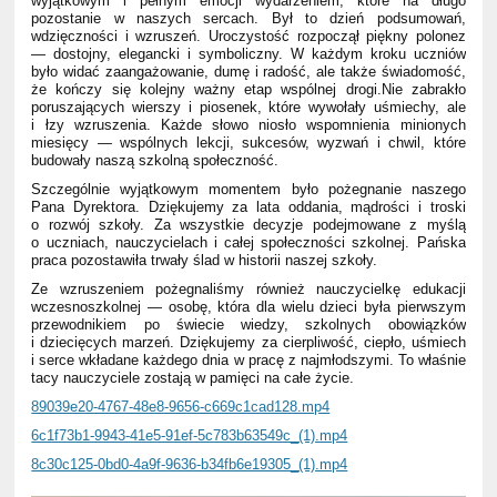
wyjątkowym i pełnym emocji wydarzeniem, które na długo
pozostanie w naszych sercach. Był to dzień podsumowań,
wdzięczności i wzruszeń. Uroczystość rozpoczął piękny polonez
— dostojny, elegancki i symboliczny. W każdym kroku uczniów
było widać zaangażowanie, dumę i radość, ale także świadomość,
że kończy się kolejny ważny etap wspólnej drogi.
Nie zabrakło
poruszających wierszy i piosenek, które wywołały uśmiechy, ale
i łzy wzruszenia. Każde słowo niosło wspomnienia minionych
miesięcy — wspólnych lekcji, sukcesów, wyzwań i chwil, które
budowały naszą szkolną społeczność.
Szczególnie wyjątkowym momentem było pożegnanie naszego
Pana Dyrektora. Dziękujemy za lata oddania, mądrości i troski
o rozwój szkoły. Za wszystkie decyzje podejmowane z myślą
o uczniach, nauczycielach i całej społeczności szkolnej. Pańska
praca pozostawiła trwały ślad w historii naszej szkoły.
Ze wzruszeniem pożegnaliśmy również nauczycielkę edukacji
wczesnoszkolnej — osobę, która dla wielu dzieci była pierwszym
przewodnikiem po świecie wiedzy, szkolnych obowiązków
i dziecięcych marzeń. Dziękujemy za cierpliwość, ciepło, uśmiech
i serce wkładane każdego dnia w pracę z najmłodszymi. To właśnie
tacy nauczyciele zostają w pamięci na całe życie.
89039e20-4767-48e8-9656-c669c1cad128.mp4
6c1f73b1-9943-41e5-91ef-5c783b63549c_(1).mp4
8c30c125-0bd0-4a9f-9636-b34fb6e19305_(1).mp4