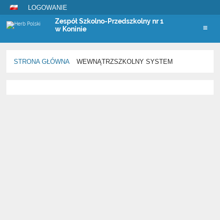
LOGOWANIE
Zespół Szkolno-Przedszkolny nr 1
w Koninie
STRONA GŁÓWNA
WEWNĄTRZSZKOLNY SYSTEM
Wewnątrzszkolny
system