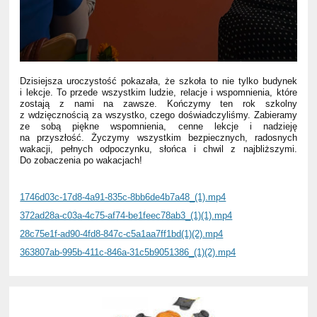
Dzisiejsza uroczystość pokazała, że szkoła to nie tylko budynek
i lekcje. To przede wszystkim ludzie, relacje i wspomnienia, które
zostają z nami na zawsze. Kończymy ten rok szkolny
z wdzięcznością za wszystko, czego doświadczyliśmy. Zabieramy
ze sobą piękne wspomnienia, cenne lekcje i nadzieję
na przyszłość. Życzymy wszystkim bezpiecznych, radosnych
wakacji, pełnych odpoczynku, słońca i chwil z najbliższymi.
Do zobaczenia po wakacjach!
1746d03c-17d8-4a91-835c-8bb6de4b7a48_(1).mp4
372ad28a-c03a-4c75-af74-be1feec78ab3_(1)(1).mp4
28c75e1f-ad90-4fd8-847c-c5a1aa7ff1bd(1)(2).mp4
363807ab-995b-411c-846a-31c5b9051386_(1)(2).mp4