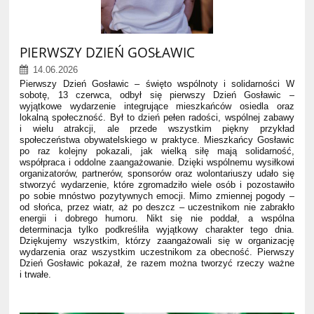
PIERWSZY DZIEŃ GOSŁAWIC
14.06.2026
Pierwszy Dzień Gosławic – święto wspólnoty i solidarności W
sobotę, 13 czerwca, odbył się pierwszy Dzień Gosławic –
wyjątkowe wydarzenie integrujące mieszkańców osiedla oraz
lokalną społeczność. Był to dzień pełen radości, wspólnej zabawy
i wielu atrakcji, ale przede wszystkim piękny przykład
społeczeństwa obywatelskiego w praktyce. Mieszkańcy Gosławic
po raz kolejny pokazali, jak wielką siłę mają solidarność,
współpraca i oddolne zaangażowanie. Dzięki wspólnemu wysiłkowi
organizatorów, partnerów, sponsorów oraz wolontariuszy udało się
stworzyć wydarzenie, które zgromadziło wiele osób i pozostawiło
po sobie mnóstwo pozytywnych emocji. Mimo zmiennej pogody –
od słońca, przez wiatr, aż po deszcz – uczestnikom nie zabrakło
energii i dobrego humoru. Nikt się nie poddał, a wspólna
determinacja tylko podkreśliła wyjątkowy charakter tego dnia.
Dziękujemy wszystkim, którzy zaangażowali się w organizację
wydarzenia oraz wszystkim uczestnikom za obecność. Pierwszy
Dzień Gosławic pokazał, że razem można tworzyć rzeczy ważne
i trwałe.