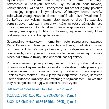
wyjątkowym i pełnym emocji wydarzeniem, które na długo
pozostanie w naszych sercach. Był to dzień podsumowań,
wdzięczności i wzruszeń. Uroczystość rozpoczął piękny polonez
— dostojny, elegancki i symboliczny. W każdym kroku uczniów
było widać zaangażowanie, dumę i radość, ale także świadomość,
że kończy się kolejny ważny etap wspólnej drogi.
Nie zabrakło
poruszających wierszy i piosenek, które wywołały uśmiechy, ale
i łzy wzruszenia. Każde słowo niosło wspomnienia minionych
miesięcy — wspólnych lekcji, sukcesów, wyzwań i chwil, które
budowały naszą szkolną społeczność.
Szczególnie wyjątkowym momentem było pożegnanie naszego
Pana Dyrektora. Dziękujemy za lata oddania, mądrości i troski
o rozwój szkoły. Za wszystkie decyzje podejmowane z myślą
o uczniach, nauczycielach i całej społeczności szkolnej. Pańska
praca pozostawiła trwały ślad w historii naszej szkoły.
Ze wzruszeniem pożegnaliśmy również nauczycielkę edukacji
wczesnoszkolnej — osobę, która dla wielu dzieci była pierwszym
przewodnikiem po świecie wiedzy, szkolnych obowiązków
i dziecięcych marzeń. Dziękujemy za cierpliwość, ciepło, uśmiech
i serce wkładane każdego dnia w pracę z najmłodszymi. To właśnie
tacy nauczyciele zostają w pamięci na całe życie.
89039e20-4767-48e8-9656-c669c1cad128.mp4
6c1f73b1-9943-41e5-91ef-5c783b63549c_(1).mp4
8c30c125-0bd0-4a9f-9636-b34fb6e19305_(1).mp4