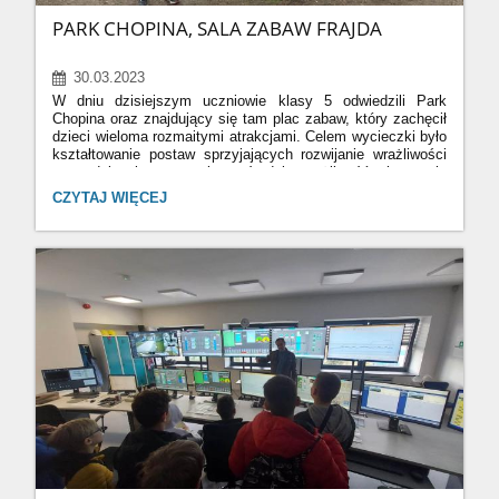
PARK CHOPINA, SALA ZABAW FRAJDA
30.03.2023
W dniu dzisiejszym uczniowie klasy 5 odwiedzili Park
Chopina oraz znajdujący się tam plac zabaw, który zachęcił
dzieci wieloma rozmaitymi atrakcjami. Celem wycieczki było
kształtowanie postaw sprzyjających rozwijanie wrażliwości
przyrodniczej poprzez bezpośrednią możliwość obcowania
ze zwierzętami. Ścieżka edukacyjna dała dzieciom
PARK
CZYTAJ WIĘCEJ
możliwość wzbogacenia wiadomości na temat świata
CHOPINA,
roślinnego i zwierzęcego. Największą atrakcją dla dzieci była
SALA
możliwość bezpośredniego kontaktu ze zwierzętami.
ZABAW
Uczniowie odwiedzili także salę zabaw Fraja, gdzie czekało
FRAJDA:
na nich wiele ciekawych atrakcji. Wycieczka była okazją
do lepszej integracji dzieci. Pozostawiła po sobie wiele
miłych wspomniń i zdjęć.