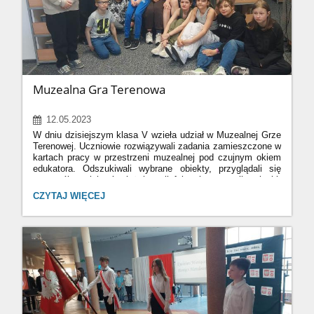
Muzealna Gra Terenowa
12.05.2023
W dniu dzisiejszym klasa V wzieła udział w Muzealnej Grze
Terenowej. Uczniowie rozwiązywali zadania zamieszczone w
kartach pracy w przestrzeni muzealnej pod czujnym okiem
edukatora. Odszukiwali wybrane obiekty, przyglądali się
szczegółom, jak również łączyli fakty i wysuwali wnioski.
Po zakończeniu gry wyłonione zostały trzy najlepsze
MUZEALNA
CZYTAJ WIĘCEJ
zespoły z największą ilością zdobytych punktów.
GRA
Na zakończenie zabawy wszyscy uczestnicy zostali
TERENOWA:
obdarowani drobnymi upominkami.