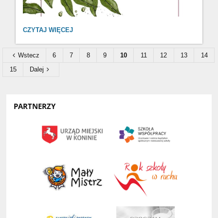
SPEKTAKL
CZYTAJ WIĘCEJ
OPEROWY
:
Wstecz
6
7
8
9
10
11
12
13
14
15
Dalej
PARTNERZY