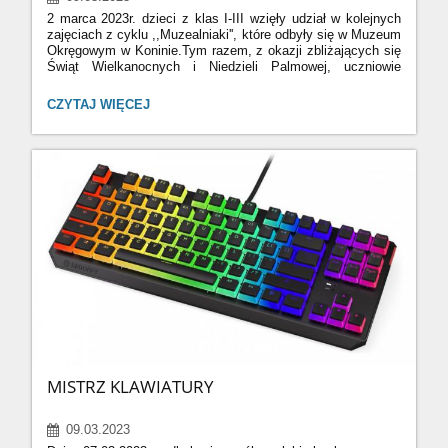
2 marca 2023r. dzieci z klas I-III wzięły udział w kolejnych
zajęciach z cyklu ,,Muzealniaki'', które odbyły się w Muzeum
Okręgowym w Koninie.Tym razem, z okazji zbliżających się
Świąt Wielkanocnych i Niedzieli Palmowej, uczniowie
dowiedziel się: Co to jest Niedziela Palmowa? Co
upamiętnia? Co symbolizuje palemka? Po obejrzeniu
WARSZTATY
CZYTAJ WIĘCEJ
i wysłuchaniu ciekawej prezentacji dzieci wykonały swoje
W
palemki, wykorzystując do jej stworzenia różnorodne
MUZEUM
materiały.Każda palemka była inna,a podczas pracy
OKRĘGOWYM
uczniowie wykazali się kreatywnością i pomysłowością.
W
Zajęcia sprawły wszystkim wiele radości.
KONINIE:
MISTRZ KLAWIATURY
09.03.2023