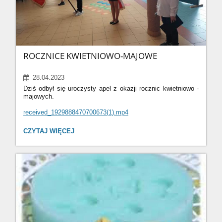
ROCZNICE KWIETNIOWO-MAJOWE
28.04.2023
Dziś odbył się uroczysty apel z okazji rocznic kwietniowo -
majowych.
received_1929888470700673(1).mp4
received_987287925932287.mp4
ROCZNICE
CZYTAJ WIĘCEJ
KWIETNIOWO-
received_256000233547071.mp4
MAJOWE:
received_1278504886431755.mp4
received_787753815823546.mp4
1