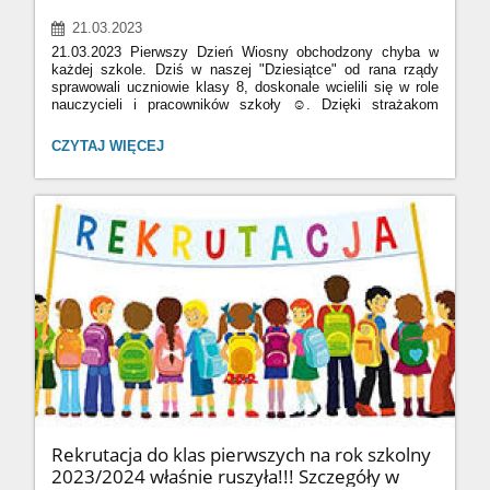
21.03.2023
21.03.2023 Pierwszy Dzień Wiosny obchodzony chyba w
każdej szkole. Dziś w naszej "Dziesiątce" od rana rządy
sprawowali uczniowie klasy 8, doskonale wcielili się w role
nauczycieli i pracowników szkoły ☺️. Dzięki strażakom
z OSP Cukrownia Gosławice mieliśmy okazję zobaczyć
również niewielką część ich ciężkiej pracy. A na koniec....
PIERWSZY
CZYTAJ WIĘCEJ
ognisko i pieczenie kiełbasek. Tak oto przywitaliśmy wiosnę
DZIEŃ
🌻🌼🌸🌷🍀🌞
WIOSNY
:
Rekrutacja do klas pierwszych na rok szkolny
2023/2024 właśnie ruszyła!!! Szczegóły w