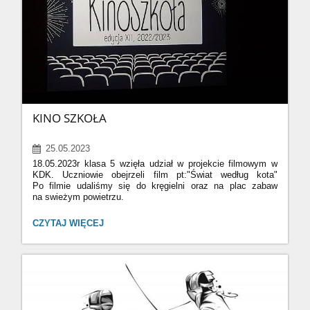
twórcze kompozycje,wykazując się ogromną kreatywnością
i pomysłowością.Jak zawsze każda praca była inna,
a różnorodność materiałów przyrodniczych pozwoliła dać im
upust wyobraźni.Zapraszamy do galerii-dziec
KINO SZKOŁA
25.05.2023
18.05.2023r klasa 5 wzięła udział w projekcie filmowym w
KDK. Uczniowie obejrzeli film pt:"Świat według kota"
Po filmie udaliśmy się do kręgielni oraz na plac zabaw
na swieżym powietrzu.
KINO
CZYTAJ WIĘCEJ
SZKOŁA: