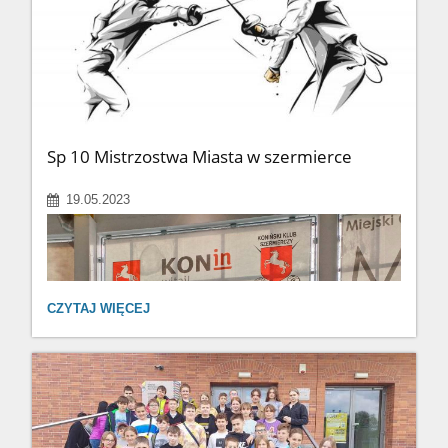
Sp 10 Mistrzostwa Miasta w szermierce
19.05.2023
SP
CZYTAJ WIĘCEJ
10
MISTRZOSTWA
MIASTA
W
SZERMIERCE: