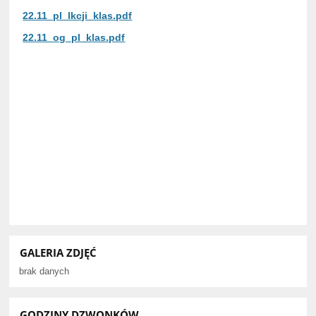
22.11_pl_lkcji_klas.pdf
22.11_og_pl_klas.pdf
GALERIA ZDJĘĆ
brak danych
GODZINY DZWONKÓW