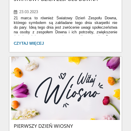
23.03.2023
21 marca to również Światowy Dzień Zespołu Downa,
którego symbolem są zakładane tego dnia skarpetki nie
do pary. Ideą tego dnia jest zwrócenie uwagi społeczeństwa
na osoby z zespołem Downa i ich potrzeby, zwiększenie
świadomości oraz promowanie praw osób z zespołem Downa
do pełnego uczestniczenia w życiu społecznym. Życzymy
ŚWIATOWY
CZYTAJ WIĘCEJ
wszystkim osobom z zespołem Downa wiele radości
DZIEŃ
i życzliwości🍀⚘️🌼🌷🪻🌻 Na zdjęciu kolorowe skarpetki w
ZESPOŁU
klasie 4 ❤️
DOWNA:
PIERWSZY DZIEŃ WIOSNY