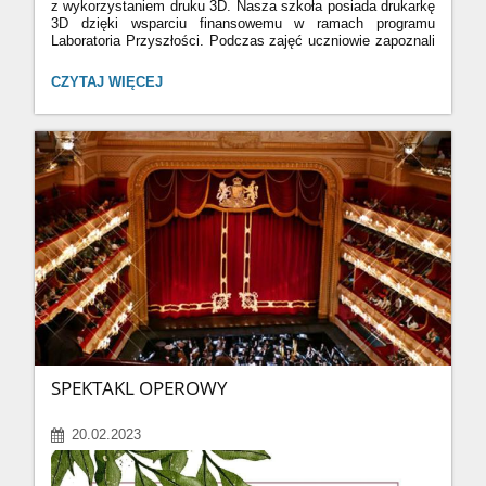
z wykorzystaniem druku 3D. Nasza szkoła posiada drukarkę
3D dzięki wsparciu finansowemu w ramach programu
Laboratoria Przyszłości. Podczas zajęć uczniowie zapoznali
się z oprogramowaniem do projektowania, a następnie
przygotowali swoje projekty. Lekcja modelowania
LEKCJA
CZYTAJ WIĘCEJ
3D rozwinęła umiejętności przestrzenne, wizualizację
PLASTYKI
przestrzenną oraz rotację wyobrażeniową uczestników zajęć.
W
Lekcja plastyki w 3D udowodniła, że wykorzystanie druku
3D:
3D jest bardzo pomocne oraz może mieć także walory
estetyczno - artystyczne.
SPEKTAKL OPEROWY
20.02.2023