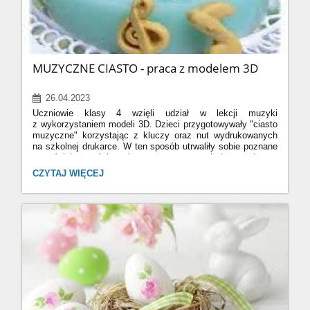
MUZYCZNE CIASTO - praca z modelem 3D
26.04.2023
Uczniowie klasy 4 wzięli udział w lekcji muzyki
z wykorzystaniem modeli 3D. Dzieci przygotowywały "ciasto
muzyczne" korzystając z kluczy oraz nut wydrukowanych
na szkolnej drukarce. W ten sposób utrwaliły sobie poznane
wcześniej wartości nut i pauz oraz grupowały je w podanym
metrum. Uczniowie z dużym zaangażowaniem wykonywali
MUZYCZNE
CZYTAJ WIĘCEJ
ćwiczenia, a praca z modelem 3D uatrakcyjniła zajęcia i dała
CIASTO
dzieciom dużo radości i satysfakcji.
-
PRACA
Z
MODELEM
3D: