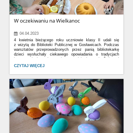
W oczekiwaniu na Wielkanoc
04.04.2023
4 kwietnia bieżącego roku uczniowie klasy II udali się
z wizytą do Biblioteki Publicznej w Gosławicach. Podczas
warsztatów przeprowadzonych przez panią bibliotekarkę
dzieci wysłuchały ciekawego opowiadania o tradycjach
i zwyczajach związanych z nadchodzącymi Świętami
Wielkanocnymi. Poznały również symbolikę pokarmów, które
W
CZYTAJ WIĘCEJ
tradycyjnie wkładamy do koszyczka wielkanocnego.
OCZEKIWANIU
Z przygotowanych produktów spożywczych, również
NA
jajek,wykonywały później zwierzątka i grzybki-czyli
WIELKANOC:
dekorację wielkanocnego stołu. Wszyscy chętnie i z wielką
energią zabrali się do pracy. Jajka zamieniały się szybko w
kurczaczki, myszki czy muchomorki, a dzieci podczas jej
wykonywania wykazały się ogromną kreatywnością.
Następnie wspólnie przygotowały koszyczek
wielkanocny.Teraz pozostało już tylko cierpliwie czekać
54
na przyjście tych radosnych świąt!