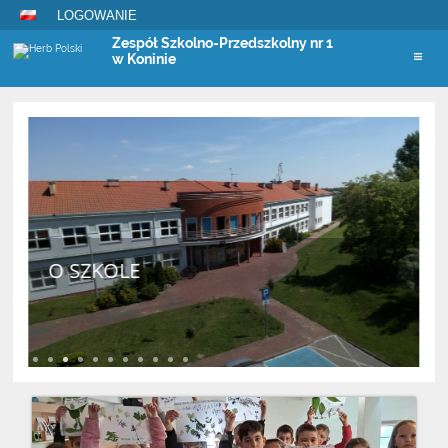
LOGOWANIE
Zespół Szkolno-Przedszkolny nr 1
w Koninie
Strona
główna
O SZKOLE
Czytaj więcej