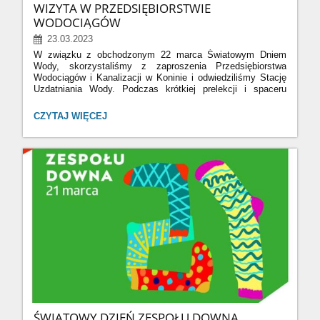
WIZYTA W PRZEDSIĘBIORSTWIE
WODOCIĄGÓW
23.03.2023
W związku z obchodzonym 22 marca Światowym Dniem
Wody, skorzystaliśmy z zaproszenia Przedsiębiorstwa
Wodociągów i Kanalizacji w Koninie i odwiedziliśmy Stację
Uzdatniania Wody. Podczas krótkiej prelekcji i spaceru
po Stacji dowiedzieliśmy się skąd pochodzi woda, która
płynie w naszych kranach i w jaki sposób jest uzdatniana
WIZYTA
CZYTAJ WIĘCEJ
do spożycia. Otrzymaliśmy także zapewnienie, że
W
Pewiczanka jest całkowicie bezpieczna i można ją pić
PRZEDSIĘBIORSTWIE
zamiast wody butelkowanej. A zatem - zachęcamy. Bądźmy
WODOCIĄGÓW:
eko!
ŚWIATOWY DZIEŃ ZESPOŁU DOWNA