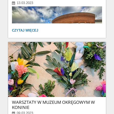
zakładce "Rekrutacja"
13.03.2023
REKRUTACJA
CZYTAJ WIĘCEJ
DO
KLAS
PIERWSZYCH
NA
ROK
SZKOLNY
2023/2024
WŁAŚNIE
RUSZYŁA!!!
Rekrutacja - szczegóły
SZCZEGÓŁY
W
ZAKŁADCE
"REKRUTACJA":
WARSZTATY W MUZEUM OKRĘGOWYM W
KONINIE
09.03.2023