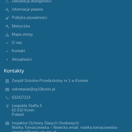
Deklaracja dostępności
Informacje prawne
Polityka prywatności
Metryczka
Mapa strony
O nas
Kontakt
Aktualności
Kontakty
Zespół Szkolno-Przedszkolny nr 1 w Koninie
sekretariat@sp10konin.pl
632427214
Leopolda Staffa 5
62-510 Konin
Poland
Inspektor Ochrony Danych Osobowych
Marika Tomaszewska – Nowicka email: marika.tomaszewska-
nowicka@konin.um.gov.pl