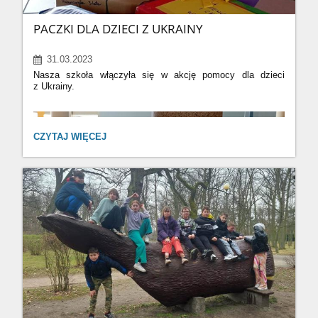
PACZKI DLA DZIECI Z UKRAINY
31.03.2023
Nasza szkoła włączyła się w akcję pomocy dla dzieci
z Ukrainy.
6
PACZKI
CZYTAJ WIĘCEJ
DLA
DZIECI
Z
UKRAINY: