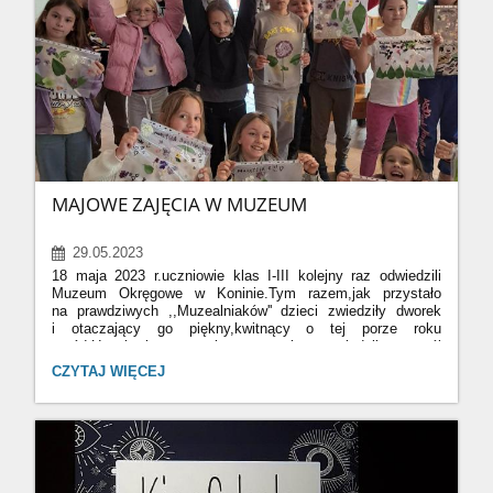
MAJOWE ZAJĘCIA W MUZEUM
29.05.2023
18 maja 2023 r.uczniowie klas I-III kolejny raz odwiedzili
Muzeum Okręgowe w Koninie.Tym razem,jak przystało
na prawdziwych ,,Muzealniaków'' dzieci zwiedziły dworek
i otaczający go piękny,kwitnący o tej porze roku
ogród.Uczniowie z zainteresowaniem oglądali wystrój
budynku,w tym sypialnię,jadalnię,gabinet oraz przedmioty
MAJOWE
CZYTAJ WIĘCEJ
codziennego użytku dawnych jego mieszkańców.A skoro
ZAJĘCIA
za oknem maj, nie sposób było przejść obojętnie obok
W
przepięknie kwitnących wokół drzew i krzewów.Każde
MUZEUM:
dziecko wykonało później swój kwiatowy
witraż,wykorzystując do jego powstania kwiaty i liście roślin
z przymuzealnego ogrodu.Mali artyści z zaangażowaniem
zabrali się do pracy.Z przygotowanych materiałów wykonali