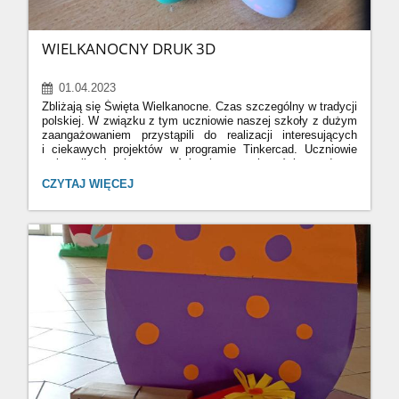
WIELKANOCNY DRUK 3D
01.04.2023
Zbliżają się Święta Wielkanocne. Czas szczególny w tradycji
polskiej. W związku z tym uczniowie naszej szkoły z dużym
zaangażowaniem przystąpili do realizacji interesujących
i ciekawych projektów w programie Tinkercad. Uczniowie
16 maja odwiedziliśmy Toruń. Byliśmy z wizytą w
wykazali się kreatywnością i pomysłowością podczas
Planetarium oraz w Młynie Wiedzy. Odwiedziliśmy dom, w
samodzielnie wykonywanych zadań, które sprawiły im wiele
WIELKANOCNY
CZYTAJ WIĘCEJ
którym urodził się Mikołaj Kopernik. Toruń to piękne
radości i dały ogromną satysfakcję. Efektem widzialnym są
DRUK
i ciekawe miasto!
wykonane dekoracje wielkanocne, które ozdobiły naszą
3D:
szkołę oraz zostały przekazane na zorganizowany przez
szkołę Kiermasz Wielkanocny.