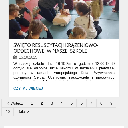
ŚWIĘTO RESUSCYTACJI KRĄŻENIOWO-
ODDECHOWEJ W NASZEJ SZKOLE
16.10.2025
W naszej szkole dnia 16.10.25r o godzinie 12.00-12.30
odbyło się wspólne bicie rekordu w udzielaniu pierwszej
pomocy w ramach Europejskiego Dnia Przywracania
Czynności Serca. Uczniowie, nauczyciele i pracownicy
szkoły wzięli udział w akcji, której celem było promowanie
nauki resuscytacji krążeniowo-oddechowej oraz
ŚWIĘTO
CZYTAJ WIĘCEJ
uświadomienie, jak ważne jest szybkie reagowanie w
RESUSCYTACJI
sytuacjach zagrożenia życia.
KRĄŻENIOWO-
ODDECHOWEJ
Wstecz
1
2
3
4
5
6
7
8
9
W
NASZEJ
10
Dalej
SZKOLE: