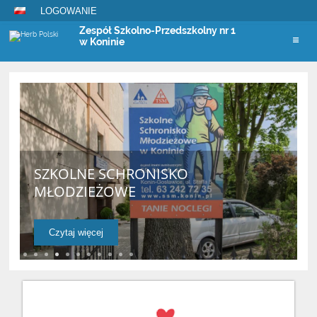
LOGOWANIE
Zespół Szkolno-Przedszkolny nr 1
w Koninie
Strona
główna
SZKOLNE SCHRONISKO
MŁODZIEŻOWE
Czytaj więcej