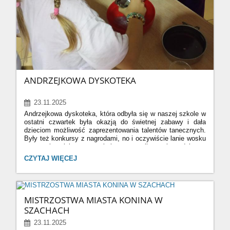
ANDRZEJKOWA DYSKOTEKA
23.11.2025
Andrzejkowa dyskoteka, która odbyła się w naszej szkole w
ostatni czwartek była okazją do świetnej zabawy i dała
dzieciom możliwość zaprezentowania talentów
tanecznych
.
Były też konkursy z nagrodami, no i oczywiście lanie wosku
, a nietuzinkową atrakcję stanowiła najprawdziwsza
fotobudka
Gdy trzeba było nieco odetchnąć od tańca, to
ANDRZEJKOWA
CZYTAJ WIĘCEJ
można było skorzystać z przekąsek i pysznych ciast
, które
DYSKOTEKA:
zapewnili rodzice.
Rada Rodziców Szkoła Gosławice
i pan
Dariusz Kulig
dziękujemy!
MISTRZOSTWA MIASTA KONINA W
SZACHACH
23.11.2025