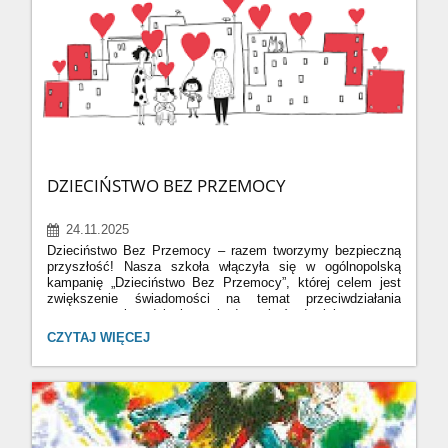
DZIECIŃSTWO BEZ PRZEMOCY
24.11.2025
Dzieciństwo Bez Przemocy – razem tworzymy bezpieczną
przyszłość!
Nasza szkoła włączyła się w ogólnopolską
kampanię „Dzieciństwo Bez Przemocy”, której celem jest
zwiększenie świadomości na temat przeciwdziałania
przemocy wobec dzieci oraz budowanie środowiska opartego
na szacunku, empatii i dialogu. Prowadziliśmy działania
DZIECIŃSTWO
CZYTAJ WIĘCEJ
edukacyjne, warsztaty oraz rozmowy, które mają na celu
BEZ
pomóc uczniom lepiej rozpoznawać sytuacje zagrożenia
PRZEMOCY:
oraz reagować, gdy dziecku dzieje się krzywda. Chcemy,
aby każdy młody człowiek mógł dorastać w atmosferze
bezpieczeństwa i wsparcia.
Czerwień jako symbol
sprzeciwu. W ostatni dzień kampanii ubraliśmy się
na czerwono, a nasza szkoła podświetlona została na kolor