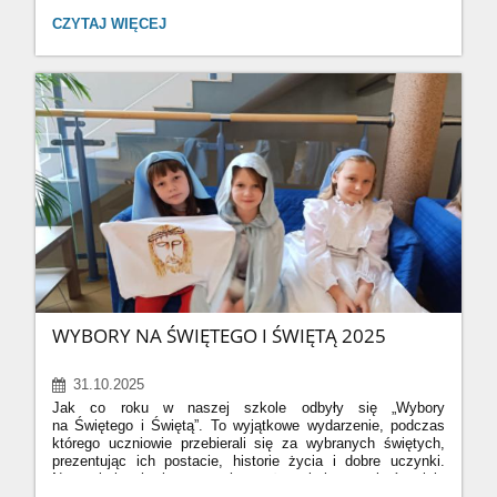
PAMIĘTAMY:
CZYTAJ WIĘCEJ
Jak co roku, uczniowie odwiedzili pobliski cmentarz oraz
miejsca pamięci narodowej. Zapalili znicze na Grobie
Nieznanego Żołnierza, przy rondzie Batalionów Chłopskich,
a także przy tablicy upamiętniającej byłego kierownika
naszej szkoły Porucznika Stefana Rybarczyka.
W ten
sposób oddali hołd tym, którzy poświęcili swoje życie dla
wolności Ojczyzny, oraz przypomnieli o znaczeniu pamięci
i wdzięczności wobec lokalnych bohaterów.
To piękna lekcja
patriotyzmu i szacunku dla historii, którą nasi uczniowie
pielęgnują każdego roku.
WYBORY NA ŚWIĘTEGO I ŚWIĘTĄ 2025
31.10.2025
Jak co roku w naszej szkole odbyły się „Wybory
na Świętego i Świętą”.
To wyjątkowe wydarzenie, podczas
którego uczniowie przebierali się za wybranych świętych,
prezentując ich postacie, historie życia i dobre uczynki.
Na szkolnych korytarzach można było spotkać wielu
znanych świętych – w pięknych strojach, z atrybutami