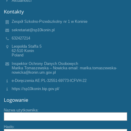
Aktualności
Kontakty
Zespół Szkolno-Przedszkolny nr 1 w Koninie
sekretariat@sp10konin.pl
632427214
Leopolda Staffa 5
62-510 Konin
Poland
Inspektor Ochrony Danych Osobowych
Marika Tomaszewska – Nowicka email: marika.tomaszewska-
nowicka@konin.um.gov.pl
e-Doręczenia AE:PL-32551-69773-ICFVH-22
https://sp10konin.bip.gov.pl/
Logowanie
Nazwa użytkownika:
Hasło: