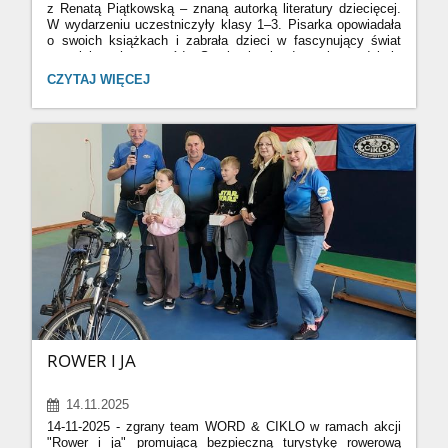
z Renatą Piątkowską – znaną autorką literatury dziecięcej.
W wydarzeniu uczestniczyły klasy 1–3. Pisarka opowiadała
o swoich książkach i zabrała dzieci w fascynujący świat
czytelniczych przygód. Spotkanie bardzo się podobało
uczniom, którzy z zainteresowaniem słuchali i aktywnie
PRZYGODA
CZYTAJ WIĘCEJ
uczestniczyli w rozmowie. Okazało się ono pouczającą
Z
lekcją w której autorka zachęciła młodych czytelników
AUTORKĄ
do dalszego odkrywania świata książek.
LITERATURY
DZIECIĘCEJ:
ROWER I JA
14.11.2025
14-11-2025 - zgrany team WORD & CIKLO w ramach akcji
"Rower i ja" promującą bezpieczną turystykę rowerową