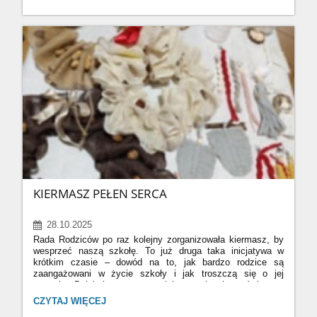
prawdziwe małe dzieła sztuki, pełne kolorów, wyobraźni
PANA
i kreatywności! Gotowe prace można było podziwiać
KLEKSA
na szkolnej wystawie, która cieszyła się dużym
W
zainteresowaniem uczniów i nauczycieli.
Gratulujemy
KLASIE
4:):
czwartoklasistom pomysłowości i zaangażowania!
KIERMASZ PEŁEN SERCA
28.10.2025
Rada Rodziców po raz kolejny zorganizowała kiermasz, by
wesprzeć naszą szkołę. To już druga taka inicjatywa w
krótkim czasie – dowód na to, jak bardzo rodzice są
zaangażowani w życie szkoły i jak troszczą się o jej
potrzeby. Dziękujemy za wspaniałą organizację, poświęcony
czas i otwarte serca! Dzięki Wam nasza szkolna
KIERMASZ
CZYTAJ WIĘCEJ
społeczność staje się jeszcze bardziej wyjątkowa.
PEŁEN