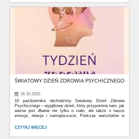
SERCA
:
ŚWIATOWY DZIEŃ ZDROWIA PSYCHICZNEGO
26.10.2025
10 października obchodzimy Światowy Dzień Zdrowia
Psychicznego – wyjątkowy dzień, który przypomina nam, jak
ważne jest dbanie nie tylko o ciało, ale także o nasze
emocje, relacje i samopoczucie. Podczas warsztatów w
naszej szkole staramy się zrozumieć, czym jest zdrowie
psychiczne i jak można o nie dbać na co dzień. Pamiętajmy,
ŚWIATOWY
CZYTAJ WIĘCEJ
że: • każdy z nas ma prawo do gorszego dnia, • rozmowa
DZIEŃ
z zaufaną osobą pomaga, • odpoczynek, ruch i pasje to
ZDROWIA