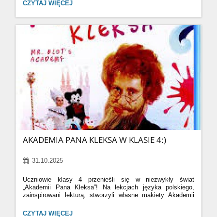
WYBORY
CZYTAJ WIĘCEJ
i szerokimi uśmiechami. Dzieci z dumą opowiadały o swoich
NA
patronach, pokazując, że świętość może być inspiracją
ŚWIĘTEGO
także dziś. W konkursie plastycznym pt:"Różaniec w mojej
I
rodzinie" uczniowie zaprezentowali swoje przepiękne prace.
ŚWIĘTĄ
Wszystkim uczestnikom gratulujemy odwagi, kreatywności
2025:
i pięknego świadectwa wiary!
Zapraszamy do obejrzenia
zdjęć z wydarzenia!
6
AKADEMIA PANA KLEKSA W KLASIE 4:)
31.10.2025
Uczniowie klasy 4 przenieśli się w niezwykły świat
„Akademii Pana Kleksa”!
Na lekcjach języka polskiego,
zainspirowani lekturą, stworzyli własne makiety Akademii
Pana Kleksa z różnych materiałów – kartonu, papieru,
plasteliny, a nawet elementów recyklingowych.
Powstały
AKADEMIA
CZYTAJ WIĘCEJ