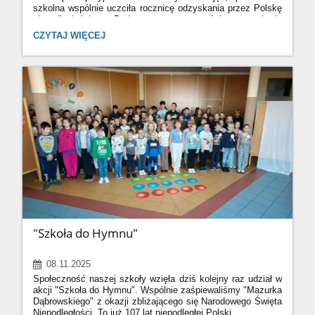
szkolna wspólnie uczciła rocznicę odzyskania przez Polskę
niepodległości. Podczas uroczystości uczniowie
zaprezentowali wiersze, piosenki oraz prezentacje ukazujące
APEL
CZYTAJ WIĘCEJ
historię naszej ojczyzny. Na zakończenie wszyscy z dumą
Z
odśpiewali cztery zwrotki „Mazurka Dąbrowskiego” oraz
OKAZJI
pieśń „11 listopada”.
NARODOWEGO
ŚWIĘTA
NIEPODLEGŁOŚCI:
"Szkoła do Hymnu"
08.11.2025
Społeczność naszej szkoły wzięła dziś kolejny raz udział w
akcji "Szkoła do Hymnu". Wspólnie zaśpiewaliśmy "Mazurka
Dąbrowskiego" z okazji zbliżającego się Narodowego Święta
Niepodległości. To już 107 lat niepodległej Polski