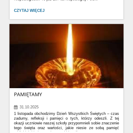
"SZKOŁA
CZYTAJ WIĘCEJ
DO
HYMNU":
PAMIĘTAMY
31.10.2025
1 listopada obchodzimy Dzień Wszystkich Świętych – czas
zadumy, refleksji i pamięci o tych, którzy odeszli.
Z tej
okazji uczniowie naszej szkoły przypomnieli sobie znaczenie
tego święta oraz wartości, jakie niesie ze sobą pamięć
o bliskich i bohaterach naszej historii.