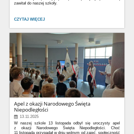
zawitał do naszej szkoły.
ROWER
CZYTAJ WIĘCEJ
I
JA:
Apel z okazji Narodowego Święta
Niepodległości
13.11.2025
W naszej szkole 13 listopada odbył się uroczysty apel
z okazji Narodowego Święta Niepodległości. Choć
11 listopada przypadał w dniu wolnym od zajęć, społeczność