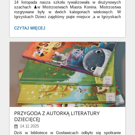
14 listopada nasza szkoła rywalizowała w drużynowych
szachach ♟️w Mistrzostwach Miasta Konina. Mistrzostwa
rozgrywane były w dwóch kategoriach wiekowych. W
Igrzyskach Dzieci zajęliśmy piąte miejsce ,a w Igrzyskach
Młodzieży Szkolonej stanęliśmy na podium zajmując trzecie
miejsce🥉
MISTRZOSTWA
CZYTAJ WIĘCEJ
MIASTA
Gratulacje dla całej reprezentacji!!!!
KONINA
W
SZACHACH:
PRZYGODA Z AUTORKĄ LITERATURY
DZIECIĘCEJ
14.11.2025
Dziś w bibliotece w Gosławicach odbyło się spotkanie