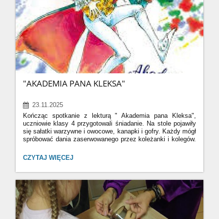
czerwony.
"AKADEMIA PANA KLEKSA"
23.11.2025
Kończąc spotkanie z lekturą " Akademia pana Kleksa",
uczniowie klasy 4 przygotowali śniadanie. Na stole pojawiły
się sałatki warzywne i owocowe, kanapki i gofry. Każdy
mógł
spróbować dania zaserwowanego przez koleżanki i kolegów.
Oprócz tego czwartoklasiści musieli zredagować przepis,
zawierający nie tylko składniki, ale i sposób przygotowania
"AKADEMIA
CZYTAJ WIĘCEJ
potrawy.
PANA
KLEKSA":